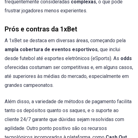
frequentemente consideradas
complexas
, o que pode
frustrar jogadores menos experientes.
Prós e contras da 1xBet
A 1xBet se destaca em diversas áreas, começando pela
ampla cobertura de eventos esportivos
, que inclui
desde futebol até esportes eletrônicos (eSports). As
odds
oferecidas costumam ser competitivas e, em alguns casos,
até superiores às médias do mercado, especialmente em
grandes campeonatos.
Além disso, a variedade de métodos de pagamento facilita
tanto os depósitos quanto os saques, e o suporte ao
cliente 24/7 garante que dúvidas sejam resolvidas com
agilidade. Outro ponto positivo são os recursos
tecnológicos incorporados à plataforma, como
Cash Out
,