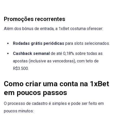
Promoções recorrentes
Além dos bônus de entrada, a 1xBet costuma oferecer:
Rodadas grátis periódicas
para slots selecionados.
Cashback semanal
de até 0,18% sobre todas as
apostas (inclusive as vencedoras), com teto de
R$3.500.
Como criar uma conta na 1xBet
em poucos passos
O processo de cadastro é simples e pode ser feito em
poucos minutos: