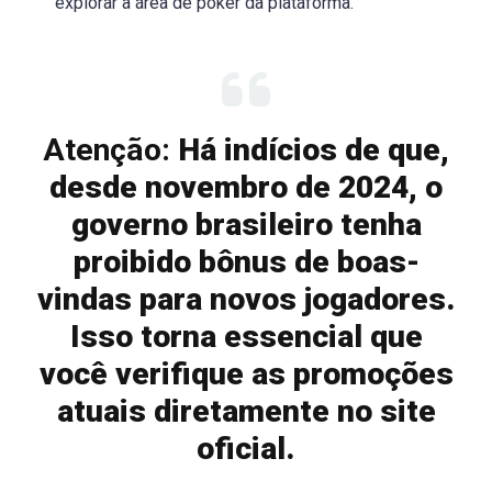
explorar a área de poker da plataforma.
Atenção:
Há indícios de que,
desde novembro de 2024, o
governo brasileiro tenha
proibido bônus de boas-
vindas para novos jogadores.
Isso torna essencial que
você verifique as promoções
atuais diretamente no site
oficial.