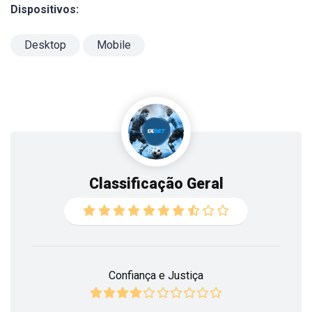
Dispositivos:
Desktop
Mobile
Classificação Geral
Confiança e Justiça