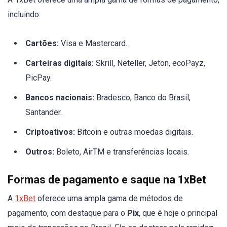
incluindo:
Cartões:
Visa e Mastercard.
Carteiras digitais:
Skrill, Neteller, Jeton, ecoPayz,
PicPay.
Bancos nacionais:
Bradesco, Banco do Brasil,
Santander.
Criptoativos:
Bitcoin e outras moedas digitais.
Outros:
Boleto, AirTM e transferências locais.
Formas de pagamento e saque na 1xBet
A
1xBet
oferece uma ampla gama de métodos de
pagamento, com destaque para o
Pix
, que é hoje o principal