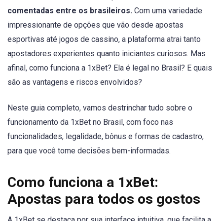
comentadas entre os brasileiros.
Com uma variedade
impressionante de opções que vão desde apostas
esportivas até jogos de cassino, a plataforma atrai tanto
apostadores experientes quanto iniciantes curiosos. Mas
afinal, como funciona a 1xBet? Ela é legal no Brasil? E quais
são as vantagens e riscos envolvidos?
Neste guia completo, vamos destrinchar tudo sobre o
funcionamento da 1xBet no Brasil, com foco nas
funcionalidades, legalidade, bônus e formas de cadastro,
para que você tome decisões bem-informadas.
Como funciona a 1xBet:
Apostas para todos os gostos
A 1xBet se destaca por sua interface intuitiva, que facilita a