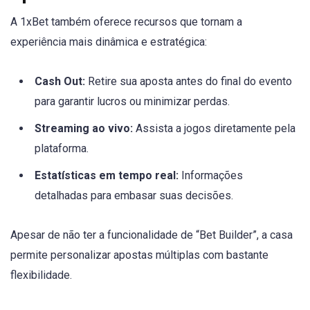
A 1xBet também oferece recursos que tornam a
experiência mais dinâmica e estratégica:
Cash Out:
Retire sua aposta antes do final do evento
para garantir lucros ou minimizar perdas.
Streaming ao vivo:
Assista a jogos diretamente pela
plataforma.
Estatísticas em tempo real:
Informações
detalhadas para embasar suas decisões.
Apesar de não ter a funcionalidade de “Bet Builder”, a casa
permite personalizar apostas múltiplas com bastante
flexibilidade.