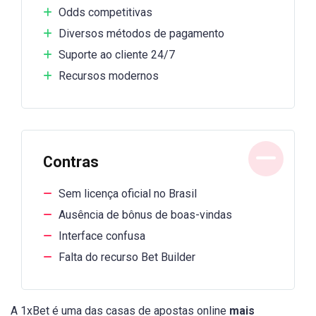
Odds competitivas
Diversos métodos de pagamento
Suporte ao cliente 24/7
Recursos modernos
Contras
Sem licença oficial no Brasil
Ausência de bônus de boas-vindas
Interface confusa
Falta do recurso Bet Builder
A 1xBet é uma das casas de apostas online
mais