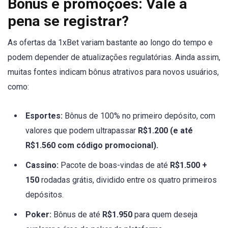
Bônus e promoções: Vale a
pena se registrar?
As ofertas da 1xBet variam bastante ao longo do tempo e
podem depender de atualizações regulatórias. Ainda assim,
muitas fontes indicam bônus atrativos para novos usuários,
como:
Esportes:
Bônus de 100% no primeiro depósito, com
valores que podem ultrapassar
R$1.200 (e até
R$1.560 com código promocional).
Cassino:
Pacote de boas-vindas de até
R$1.500 +
150
rodadas grátis, dividido entre os quatro primeiros
depósitos.
Poker:
Bônus de até
R$1.950
para quem deseja