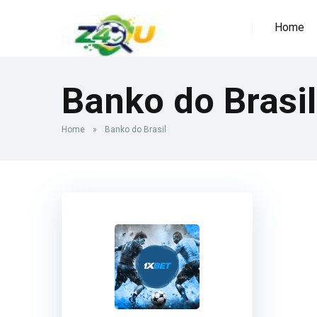
Home
Banko do Brasil
Home
»
Banko do Brasil