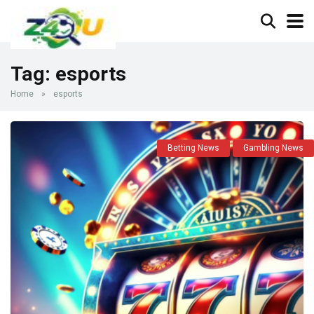
Tag:
esports
Home
»
esports
Betting News
Gambling News