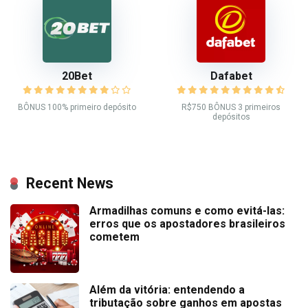
20Bet
Dafabet
BÔNUS 100% primeiro depósito
R$750 BÔNUS 3 primeiros
depósitos
Recent News
Armadilhas comuns e como evitá-las:
erros que os apostadores brasileiros
cometem
Além da vitória: entendendo a
tributação sobre ganhos em apostas