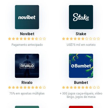
Novibet
Stake
Pagamento antecipado
US$75 mil em sorteio
Rivalo
Bumbet
75% em apostas múltiplas
+ 300 jogos caça-níqueis, vídeo
bingo, jogos de mesa