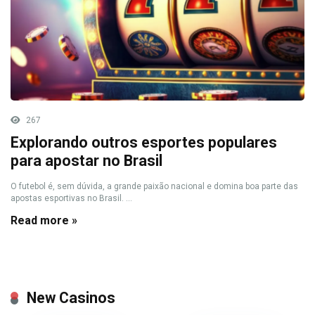
267
Explorando outros esportes populares
para apostar no Brasil
O futebol é, sem dúvida, a grande paixão nacional e domina boa parte das
apostas esportivas no Brasil. ...
Read more »
New Casinos