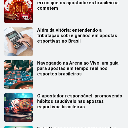
erros que os apostadores brasileiros
cometem
Além da vitória: entendendo a
tributação sobre ganhos em apostas
esportivas no Brasil
Navegando na Arena ao Vivo: um guia
para apostas em tempo real nos
esportes brasileiros
O apostador responsável: promovendo
hábitos saudáveis nas apostas
esportivas brasileiras