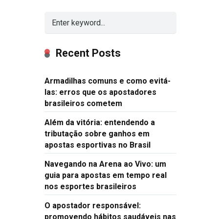
Recent Posts
Armadilhas comuns e como evitá-
las: erros que os apostadores
brasileiros cometem
Além da vitória: entendendo a
tributação sobre ganhos em
apostas esportivas no Brasil
Navegando na Arena ao Vivo: um
guia para apostas em tempo real
nos esportes brasileiros
O apostador responsável:
promovendo hábitos saudáveis nas