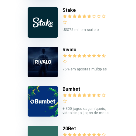
Stake
US$75 mil em sorteio
Rivalo
75% em apostas múltiplas
Bumbet
+ 300 jogos caça-níqueis,
vídeo bingo, jogos de mesa
20Bet