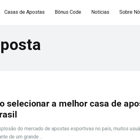
Casas de Apostas
Bônus Code
Notícias
Sobre N
aposta
 selecionar a melhor casa de apo
rasil
plosão do mercado de apostas esportivas no país, muitos usuá
nte de um grande ...