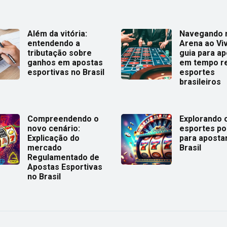
Além da vitória:
Navegando 
entendendo a
Arena ao Vi
tributação sobre
guia para a
ganhos em apostas
em tempo re
esportivas no Brasil
esportes
brasileiros
Compreendendo o
Explorando 
novo cenário:
esportes po
Explicação do
para aposta
mercado
Brasil
Regulamentado de
Apostas Esportivas
no Brasil