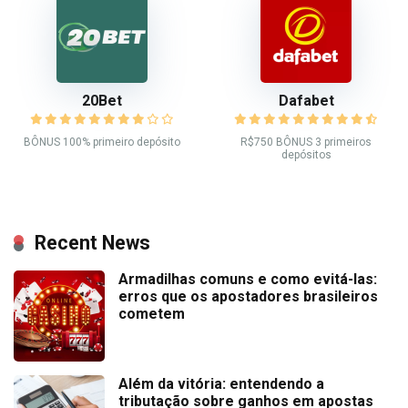
20Bet
Dafabet
BÔNUS 100% primeiro depósito
R$750 BÔNUS 3 primeiros
depósitos
Recent News
Armadilhas comuns e como evitá-las:
erros que os apostadores brasileiros
cometem
Além da vitória: entendendo a
tributação sobre ganhos em apostas