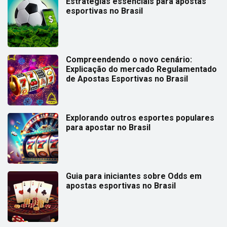
Estratégias essenciais para apostas
esportivas no Brasil
Compreendendo o novo cenário:
Explicação do mercado Regulamentado
de Apostas Esportivas no Brasil
Explorando outros esportes populares
para apostar no Brasil
Guia para iniciantes sobre Odds em
apostas esportivas no Brasil