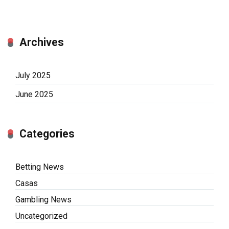
Archives
July 2025
June 2025
Categories
Betting News
Casas
Gambling News
Uncategorized