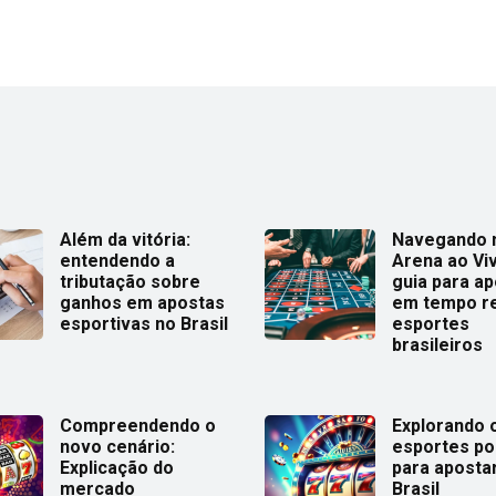
Além da vitória:
Navegando 
entendendo a
Arena ao Vi
tributação sobre
guia para a
ganhos em apostas
em tempo re
esportivas no Brasil
esportes
brasileiros
Compreendendo o
Explorando 
novo cenário:
esportes po
Explicação do
para aposta
mercado
Brasil