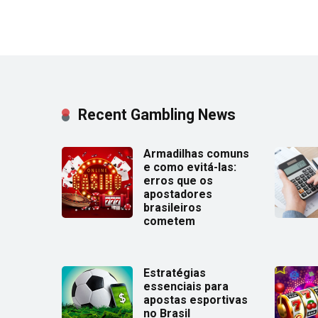
Recent Gambling News
Armadilhas comuns
e como evitá-las:
erros que os
apostadores
brasileiros
cometem
Estratégias
essenciais para
apostas esportivas
no Brasil