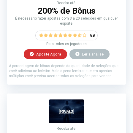
Receba até:
200% de Bônus
É necessário fazer apostas com 3 a 20 seleções em qualquer
esporte.
8.8
Para todos os jogadores
Aposte Agora
Ler a análise
A porcentagem de bônus depende da quantidade de seleções que
você adiciona ao boletim. Vale a pena lembrar que em apostas
múltiplas você precisa acertar todas as seleções para vencer
Receba até: