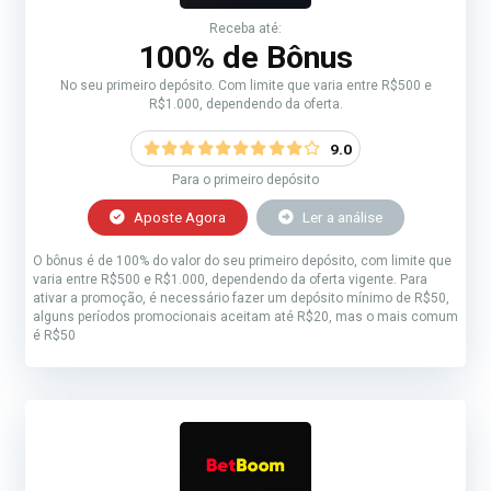
Receba até:
100% de Bônus
No seu primeiro depósito. Com limite que varia entre R$500 e
R$1.000, dependendo da oferta.
9.0
Para o primeiro depósito
Aposte Agora
Ler a análise
O bônus é de 100% do valor do seu primeiro depósito, com limite que
varia entre R$500 e R$1.000, dependendo da oferta vigente. Para
ativar a promoção, é necessário fazer um depósito mínimo de R$50,
alguns períodos promocionais aceitam até R$20, mas o mais comum
é R$50