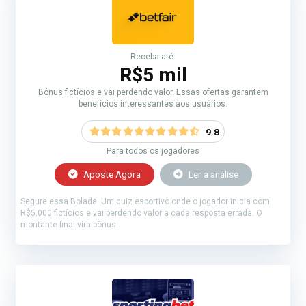
Receba até:
R$5 mil
Bônus fictícios e vai perdendo valor. Essas ofertas garantem
benefícios interessantes aos usuários.
9.8
Para todos os jogadores
Aposte Agora
Ler a análise
Segure essa Bolada: Um quiz esportivo onde o jogador inicia com
R$5.000 fictícios e vai perdendo valor a cada resposta errada. O
montante final vira bônus.