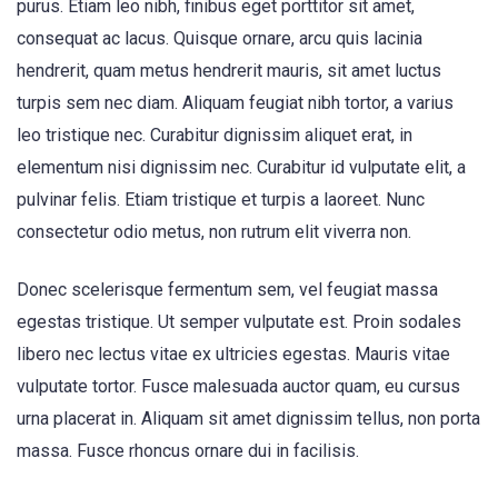
purus. Etiam leo nibh, finibus eget porttitor sit amet,
consequat ac lacus. Quisque ornare, arcu quis lacinia
hendrerit, quam metus hendrerit mauris, sit amet luctus
turpis sem nec diam. Aliquam feugiat nibh tortor, a varius
leo tristique nec. Curabitur dignissim aliquet erat, in
elementum nisi dignissim nec. Curabitur id vulputate elit, a
pulvinar felis. Etiam tristique et turpis a laoreet. Nunc
consectetur odio metus, non rutrum elit viverra non.
Donec scelerisque fermentum sem, vel feugiat massa
egestas tristique. Ut semper vulputate est. Proin sodales
libero nec lectus vitae ex ultricies egestas. Mauris vitae
vulputate tortor. Fusce malesuada auctor quam, eu cursus
urna placerat in. Aliquam sit amet dignissim tellus, non porta
massa. Fusce rhoncus ornare dui in facilisis.