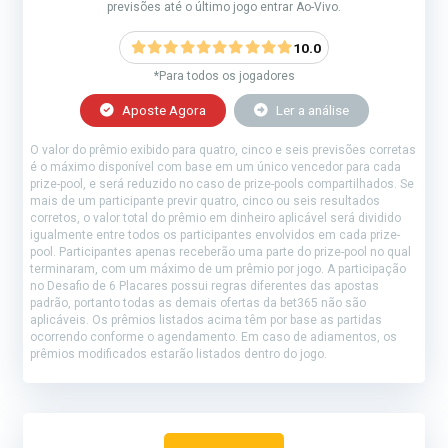
previsões até o último jogo entrar Ao-Vivo.
10.0
*Para todos os jogadores
Aposte Agora
Ler a análise
O valor do prêmio exibido para quatro, cinco e seis previsões corretas
é o máximo disponível com base em um único vencedor para cada
prize-pool, e será reduzido no caso de prize-pools compartilhados. Se
mais de um participante previr quatro, cinco ou seis resultados
corretos, o valor total do prêmio em dinheiro aplicável será dividido
igualmente entre todos os participantes envolvidos em cada prize-
pool. Participantes apenas receberão uma parte do prize-pool no qual
terminaram, com um máximo de um prêmio por jogo. A participação
no Desafio de 6 Placares possui regras diferentes das apostas
padrão, portanto todas as demais ofertas da bet365 não são
aplicáveis. Os prêmios listados acima têm por base as partidas
ocorrendo conforme o agendamento. Em caso de adiamentos, os
prêmios modificados estarão listados dentro do jogo.