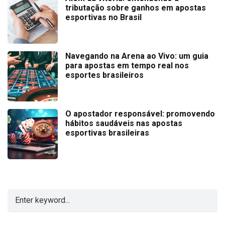
tributação sobre ganhos em apostas
esportivas no Brasil
Navegando na Arena ao Vivo: um guia
para apostas em tempo real nos
esportes brasileiros
O apostador responsável: promovendo
hábitos saudáveis nas apostas
esportivas brasileiras