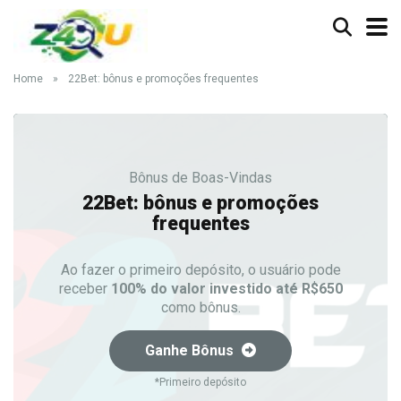
Home
»
22Bet: bônus e promoções frequentes
Bônus de Boas-Vindas
22Bet: bônus e promoções
frequentes
Ao fazer o primeiro depósito, o usuário pode
receber
100% do valor investido até R$650
como bônus.
Ganhe Bônus
*Primeiro depósito