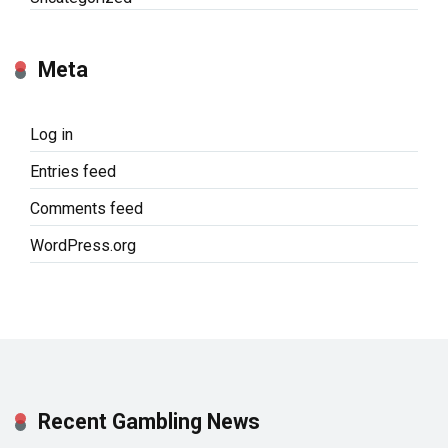
Meta
Log in
Entries feed
Comments feed
WordPress.org
Recent Gambling News