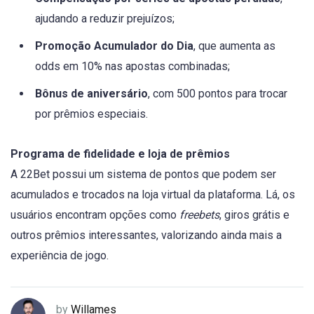
ajudando a reduzir prejuízos;
Promoção Acumulador do Dia
, que aumenta as
odds em 10% nas apostas combinadas;
Bônus de aniversário
, com 500 pontos para trocar
por prêmios especiais.
Programa de fidelidade e loja de prêmios
A 22Bet possui um sistema de pontos que podem ser
acumulados e trocados na loja virtual da plataforma. Lá, os
usuários encontram opções como
freebets
, giros grátis e
outros prêmios interessantes, valorizando ainda mais a
experiência de jogo.
by
Willames