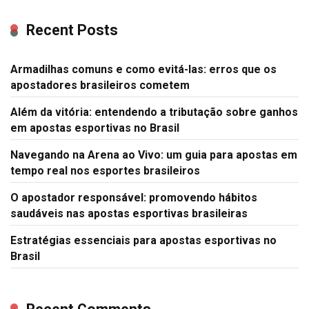
Recent Posts
Armadilhas comuns e como evitá-las: erros que os
apostadores brasileiros cometem
Além da vitória: entendendo a tributação sobre ganhos
em apostas esportivas no Brasil
Navegando na Arena ao Vivo: um guia para apostas em
tempo real nos esportes brasileiros
O apostador responsável: promovendo hábitos
saudáveis nas apostas esportivas brasileiras
Estratégias essenciais para apostas esportivas no
Brasil